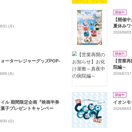
開催中
【開催中
夏休みワ
08/31 (月)
2026/08/03 
開催中
ォーターレジャーグッズPOP-
【営業再
院編～
08/06 (木)
2026/07/17 
開催中
イル 期間限定企画『映画半券
イオンモ
お菓子プレゼントキャンペー
2026/06/01 
08/30 (日)