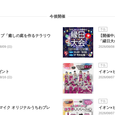
今後開催
予告
ップ「癒しの庭を作るテラリウ
【開催中
「縁日大
08/09 (日)
2026/08/08 
予告
ゼント
イオン×
08/16 (日)
2026/08/07 
予告
マイク オリジナルうちわプレ
イオン×
2026/08/07 