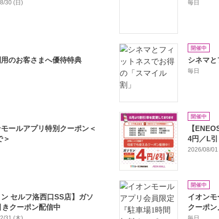
08/30 (日)
毎日
開催中
利用のお客さまへ優待特典
シネマと
毎日
開催中
ンモールアプリ特別クーポン＜
【ENE
まで＞
4円／L
2026/08/01 
開催中
ン セルフ洛西口SS店】ガソ
イオンモ
引きクーポン配信中
クーポン
12/31 (木)
毎日