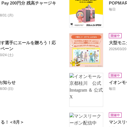
Pay 200円分 残高チャージキ
POPMAR
毎日
08/31 (月)
開催中
指す選手にエールを贈ろう！応
大型モニ
ンペーン
2026/03/20 
10/24 (土)
開催中
お知らせ
イオンモー
08/30 (日)
毎日
開催中
る！＜8月＞
マンスリ