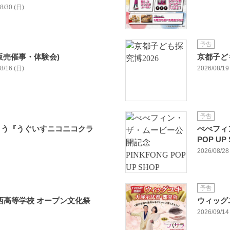
08/30 (日)
予告
販売催事・体験会)
京都子ども
08/16 (日)
2026/08/19
予告
ょう『うぐいすニコニコクラ
べべフィ
POP UP
2026/08/28 
予告
洛西高等学校 オープン文化祭
ウィッグ
2026/09/14