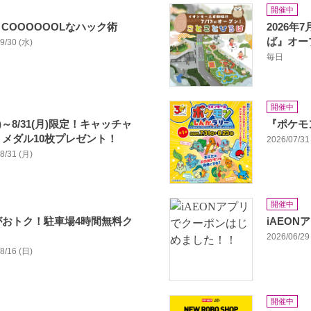
開催中
COOOOOOLなハック術
2026年
ば』オー
09/30 (水)
毎日
開催中
)～8/31(月)限定！キャッチャ
『ポケモ
r メダル10枚プレゼント！
2026/07/31 
08/31 (月)
開催中
がおトク！駐車場4時間無料ク
iAEO
！
2026/06/29 
08/16 (日)
開催中